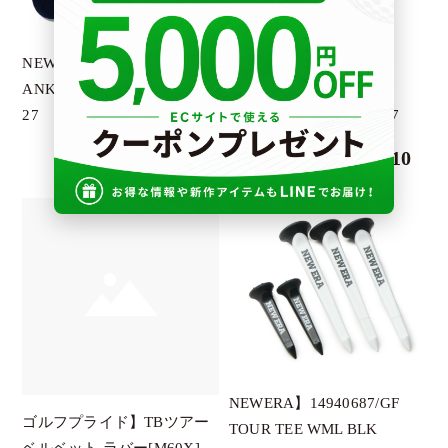
PENDULUM
PETROMAX
NEWERA】14518188
NEWERA】
RESURRECTION
ANKLE 3PAIRS/MULTI/25-
14518160/SOCKS VERY
27
SHORT 3PAIRS WH/2527
SALVAGE PUBLIC
￥1,210
￥1,210
SIGG
SY32
TURF PRPJECT
UNBIND
V12
YLOEV
KIWI＆Co
NEWERA】14940687/GF
G.G.G.
ゴルフプライド】TBツアー
TOUR TEE WML BLK
ワールドクラフトデザイン
ベルベット ラバー[M60X]