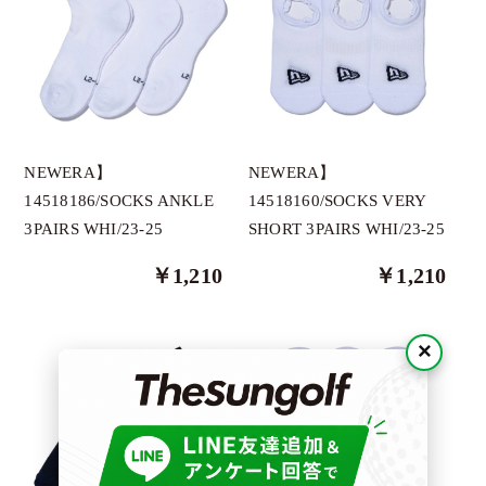
DONT PANIC
Docus
DECEMBERMAY
Dragonmyth
HORN GARMENT
NEWERA】
NEWERA】
GREYSON
14518160/SOCKS VERY
14518186/SOCKS ANKLE
SHORT 3PAIRS WHI/23-25
3PAIRS WHI/23-25
ImpRovE
JUN＆ROPE
￥1,210
￥1,210
LADIN
×
NEX BELT
NEWERA
O.T.F
OBSIDIAN