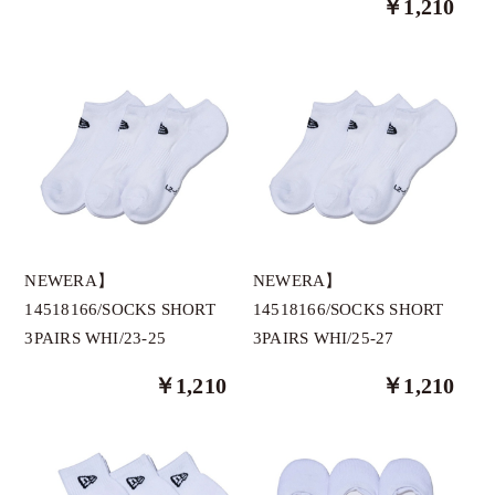
￥1,210
thesungolf オリジナルブランド
GRAVIS
HELIX
1PIU1UGUALE3
AthleteX
AS2OV GOLF
ANEW GOLF
NEWERA】
NEWERA】
BANDEL
14518166/SOCKS SHORT
14518166/SOCKS SHORT
3PAIRS WHI/23-25
3PAIRS WHI/25-27
BOGEY LOUNGE
BUNNY WALK
￥1,210
￥1,210
CPGGOLF
Clasky