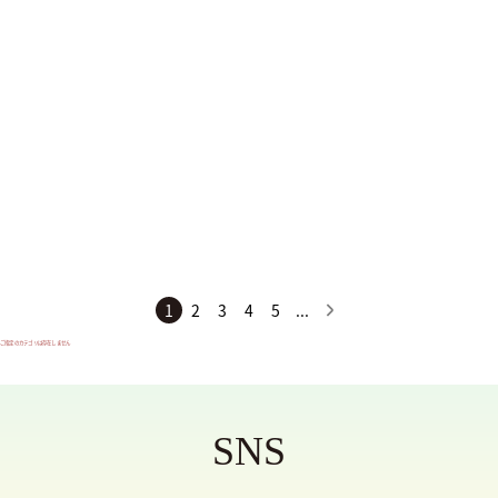
HARYRUID
CROSSPUTT
Paradox
サイズ
SS
S
M
1
2
3
4
5
...
L
ご指定のカテゴリは存在しません
XL
XXL
SNS
XXXL
フリーサイズ