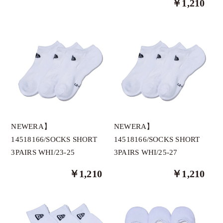
￥1,210
thesungolf オリジナルブランド
GRAVIS
HELIX
1PIU1UGUALE3
AthleteX
AS2OV GOLF
ANEW GOLF
NEWERA】
NEWERA】
BANDEL
14518166/SOCKS SHORT
14518166/SOCKS SHORT
3PAIRS WHI/23-25
3PAIRS WHI/25-27
BOGEY LOUNGE
BUNNY WALK
￥1,210
￥1,210
CPGGOLF
Clasky