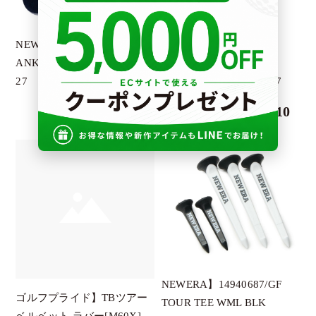
PENDULUM
PETROMAX
NEWERA】14518188
NEWERA】
RESURRECTION
ANKLE 3PAIRS/MULTI/25-
14518160/SOCKS VERY
27
SHORT 3PAIRS WH/2527
SALVAGE PUBLIC
￥1,210
￥1,210
SIGG
SY32
TURF PRPJECT
UNBIND
V12
YLOEV
KIWI＆Co
NEWERA】14940687/GF
G.G.G.
ゴルフプライド】TBツアー
TOUR TEE WML BLK
ワールドクラフトデザイン
ベルベット ラバー[M60X]