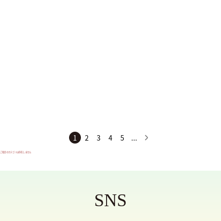
HARYRUID
CROSSPUTT
Paradox
サイズ
SS
S
M
1
2
3
4
5
...
L
ご指定のカテゴリは存在しません
XL
XXL
SNS
XXXL
フリーサイズ