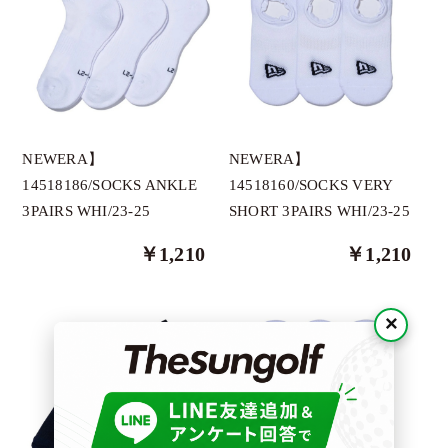
DONT PANIC
Docus
DECEMBERMAY
Dragonmyth
HORN GARMENT
NEWERA】
NEWERA】
GREYSON
14518160/SOCKS VERY
14518186/SOCKS ANKLE
SHORT 3PAIRS WHI/23-25
3PAIRS WHI/23-25
ImpRovE
JUN＆ROPE
￥1,210
￥1,210
LADIN
×
NEX BELT
NEWERA
O.T.F
OBSIDIAN