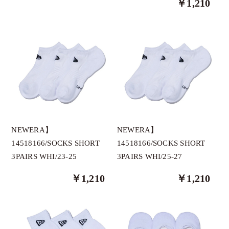
￥1,210
thesungolf オリジナルブランド
GRAVIS
HELIX
1PIU1UGUALE3
AthleteX
AS2OV GOLF
ANEW GOLF
NEWERA】
NEWERA】
BANDEL
14518166/SOCKS SHORT
14518166/SOCKS SHORT
3PAIRS WHI/23-25
3PAIRS WHI/25-27
BOGEY LOUNGE
BUNNY WALK
￥1,210
￥1,210
CPGGOLF
Clasky