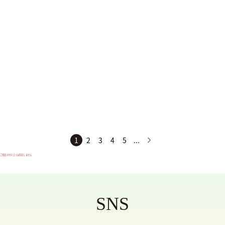
HARYRUID
CROSSPUTT
Paradox
サイズ
SS
S
M
1
2
3
4
5
...
L
ご指定のカテゴリは存在しません
XL
XXL
SNS
XXXL
フリーサイズ