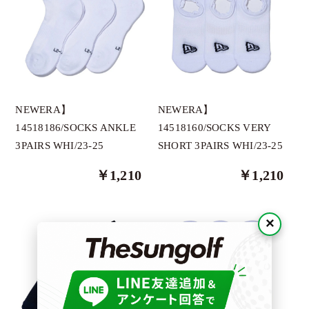
DONT PANIC
Docus
DECEMBERMAY
Dragonmyth
HORN GARMENT
NEWERA】
NEWERA】
GREYSON
14518160/SOCKS VERY
14518186/SOCKS ANKLE
SHORT 3PAIRS WHI/23-25
3PAIRS WHI/23-25
ImpRovE
JUN＆ROPE
￥1,210
￥1,210
LADIN
×
NEX BELT
NEWERA
O.T.F
OBSIDIAN