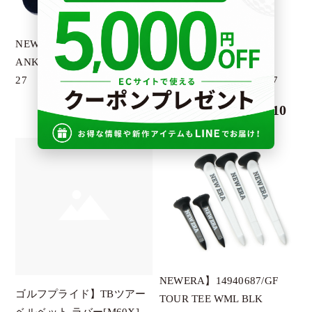
PENDULUM
PETROMAX
NEWERA】14518188
NEWERA】
RESURRECTION
ANKLE 3PAIRS/MULTI/25-
14518160/SOCKS VERY
27
SHORT 3PAIRS WH/2527
SALVAGE PUBLIC
￥1,210
￥1,210
SIGG
SY32
TURF PRPJECT
UNBIND
V12
YLOEV
KIWI＆Co
NEWERA】14940687/GF
G.G.G.
ゴルフプライド】TBツアー
TOUR TEE WML BLK
ワールドクラフトデザイン
ベルベット ラバー[M60X]