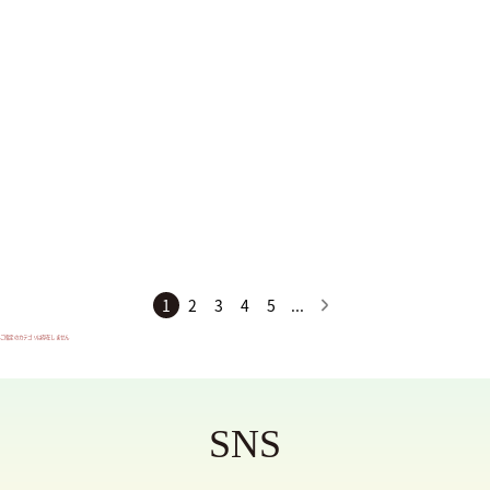
HARYRUID
CROSSPUTT
Paradox
サイズ
SS
S
M
1
2
3
4
5
...
L
ご指定のカテゴリは存在しません
XL
XXL
SNS
XXXL
フリーサイズ