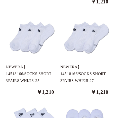
￥1,210
thesungolf オリジナルブランド
GRAVIS
HELIX
1PIU1UGUALE3
AthleteX
AS2OV GOLF
ANEW GOLF
NEWERA】
NEWERA】
BANDEL
14518166/SOCKS SHORT
14518166/SOCKS SHORT
3PAIRS WHI/23-25
3PAIRS WHI/25-27
BOGEY LOUNGE
BUNNY WALK
￥1,210
￥1,210
CPGGOLF
Clasky