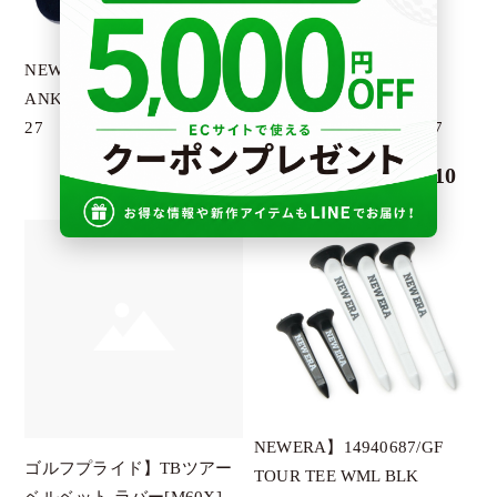
PENDULUM
PETROMAX
NEWERA】14518188
NEWERA】
RESURRECTION
ANKLE 3PAIRS/MULTI/25-
14518160/SOCKS VERY
27
SHORT 3PAIRS WH/2527
SALVAGE PUBLIC
￥1,210
￥1,210
SIGG
SY32
TURF PRPJECT
UNBIND
V12
YLOEV
KIWI＆Co
NEWERA】14940687/GF
G.G.G.
ゴルフプライド】TBツアー
TOUR TEE WML BLK
ワールドクラフトデザイン
ベルベット ラバー[M60X]