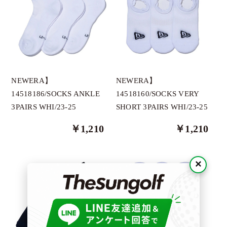
DONT PANIC
Docus
DECEMBERMAY
Dragonmyth
HORN GARMENT
NEWERA】
NEWERA】
GREYSON
14518160/SOCKS VERY
14518186/SOCKS ANKLE
SHORT 3PAIRS WHI/23-25
3PAIRS WHI/23-25
ImpRovE
JUN＆ROPE
￥1,210
￥1,210
LADIN
×
NEX BELT
NEWERA
O.T.F
OBSIDIAN